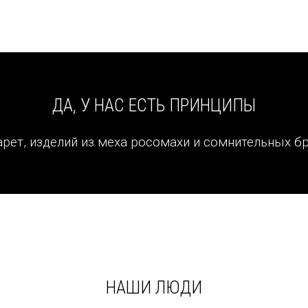
ать серьёзным маркетинговым преимуществом. Мы можем на
тексты, и запустить сайт почти любой сложности
ДА, У НАС ЕСТЬ ПРИНЦИПЫ
арет, изделий из меха росомахи и сомнительных бр
НАШИ ЛЮДИ