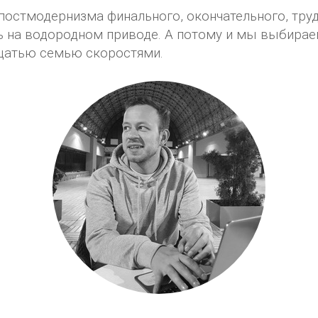
у постмодернизма финального, окончательного, тр
оть на водородном приводе. А потому и мы выбира
дцатью семью скоростями.