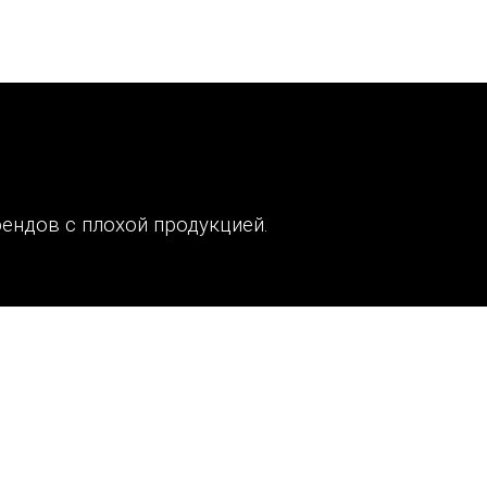
рисовать дизайн, написать или отредактировать
ендов с плохой продукцией.